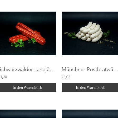
Schwarzwälder Landjäger
Münchner Rostbratwürs
€1,20
€5,02
In den Warenkorb
In den Warenkorb