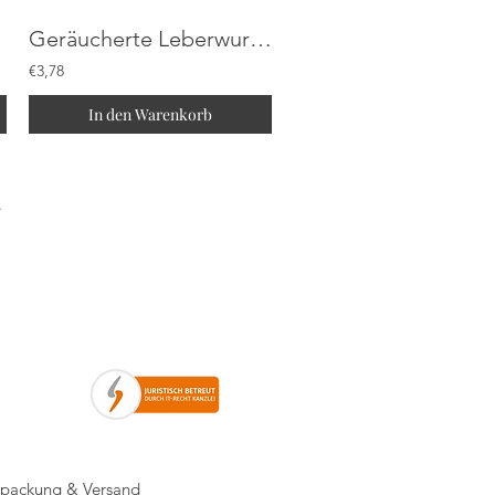
Geräucherte Leberwurst "Pfälzer Art"
€3,78
In den Warenkorb
rpackung & Versand