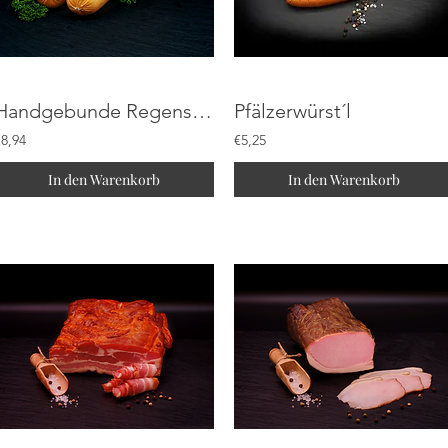
Handgebunde Regensburger
Pfälzerwürst´l
€8,94
€5,25
In den Warenkorb
In den Warenkorb