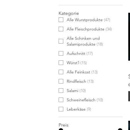
Kategorie
Alle Wurstprodukte
(
47
)
Alle Fleischprodukte
(
34
)
Alle Schinken und
Salamiprodukte
(
18
)
Aufschnitt
(
17
)
Würst´l
(
15
)
Alle Feinkost
(
13
)
Rindfleisch
(
13
)
Salami
(
10
)
Schweinefleisch
(
10
)
Leberkäse
(
9
)
Preis