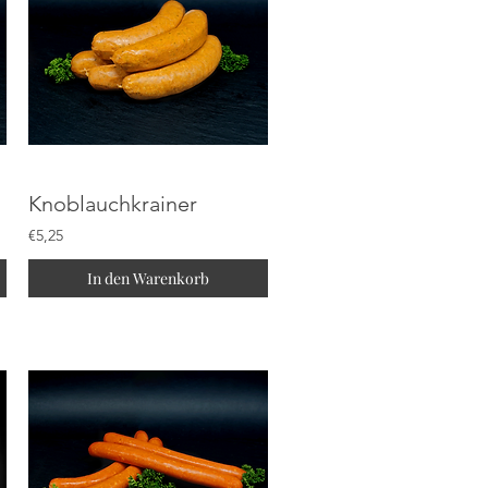
Knoblauchkrainer
€5,25
In den Warenkorb