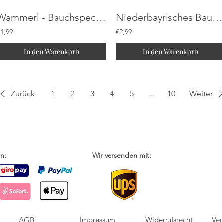
Wammerl - Bauchspeck rohgeräuchert
Niederbayrisches Bauernkarree / Geselchtes
€1,99
€2,99
In den Warenkorb
In den Warenkorb
Zurück
1
2
3
4
5
...
10
Weiter
n:
Wir versenden mit:
Impressum
Widerrufsrecht
Ve
AGB