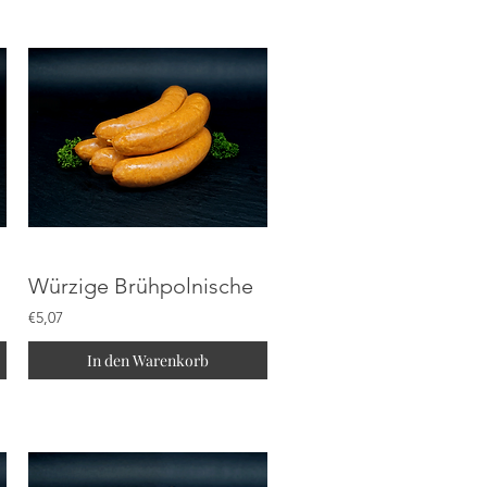
t´l
Würzige Brühpolnische
€5,07
In den Warenkorb