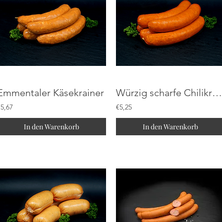
Emmentaler Käsekrainer
Würzig scharfe Chilikrainer
€5,67
€5,25
In den Warenkorb
In den Warenkorb