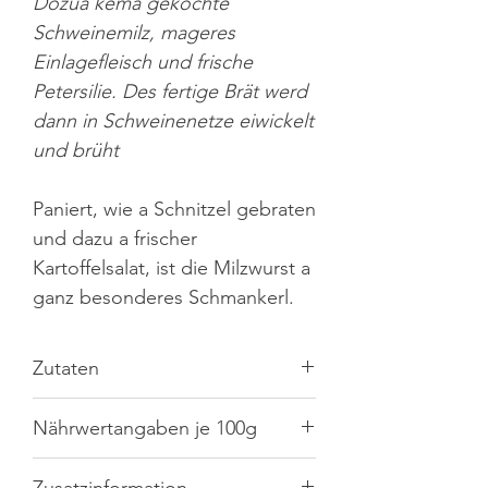
Dozua kema gekochte
Schweinemilz, mageres
Einlagefleisch und frische
Petersilie. Des fertige Brät werd
dann in Schweinenetze eiwickelt
und brüht
Paniert, wie a Schnitzel gebraten
und dazu a frischer
Kartoffelsalat, ist die Milzwurst a
ganz besonderes Schmankerl.
Zutaten
62,4% Schweinefleisch, 13,9%
Nährwertangaben je 100g
Kalbfleisch, Trinkwasser, Speck,
Schweinemilz, Schweinenetz, Zwiebeln,
Speisesalz, Petersilie, Gewürze (u.a.
Brennwert
1213,4kJ/289,8kcal
Zusatzinformation