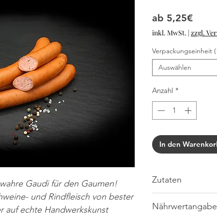
Sale-
ab
5,25€
inkl. MwSt.
|
zzgl. Ve
Verpackungseinheit (
Auswählen
Anzahl
*
In den Warenkor
Zutaten
 wahre Gaudi für den Gaumen!
hweine- und Rindfleisch von bester
Schweine- u. Rindfle
Nährwertangabe
Nitritpökelsalz: (Spe
ier auf echte Handwerkskunst