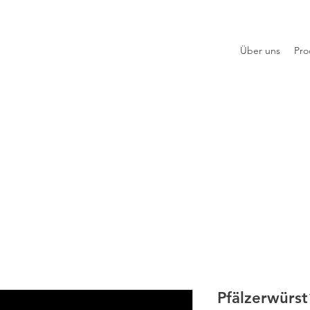
Über uns
Pro
Pfälzerwürst´