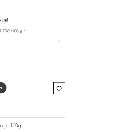
Preis
rsand
1,75€*/100g)
*
b
isch (85 %), Speck, Trinkwasser,
n je 100g
isesalz, Konservierungsstoff: