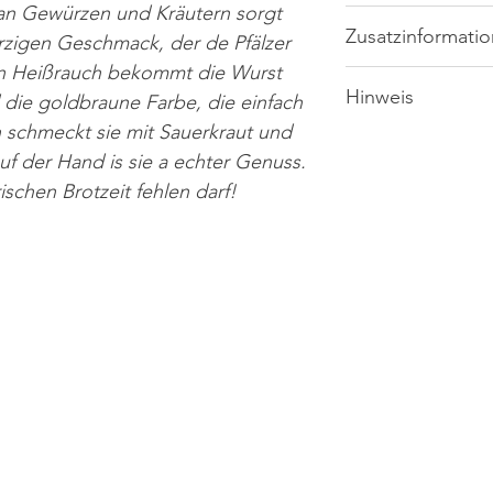
E250), Gewürze (u.a
 an Gewürzen und Kräutern sorgt
Majoran, Dextrose, 
Brennwert
Zusatzinformati
ürzigen Geschmack, der de Pfälzer
Antioxidationsmitte
en Heißrauch bekommt die Wurst
Fett
Mono- und Diglycer
Markthändler:
Hinweis
 die goldbraune Farbe, die einfach
Mononatriumglutama
- davon gesättigte
Citronensäure; Stabi
 schmeckt sie mit Sauerkraut und
Bitte beachten Sie, 
Fettsäuren
Dihposphate; Natur
f der Hand is sie a echter Genuss.
Dabei kann es zu k
Hersteller:
ischen Brotzeit fehlen darf!
Kohlenhydrate
- davon Zucker
Eiweiß
Veterinär-Kontr.-Nr
Salz
Haltbarkeit:
Diese Werte sind Ri
Naturprodukte hand
entstehen.
Lagertemperatur: