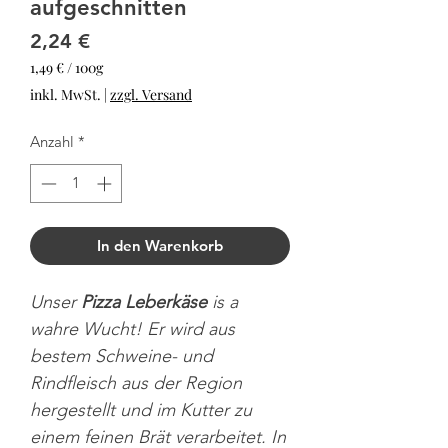
aufgeschnitten
Preis
2,24 €
1,49 €
/
100g
1,49 €
inkl. MwSt.
|
zzgl. Versand
pro
100
Anzahl
*
Gramm
In den Warenkorb
Unser
Pizza Leberkäse
is a
wahre Wucht! Er wird aus
bestem Schweine- und
Rindfleisch aus der Region
hergestellt und im Kutter zu
einem feinen Brät verarbeitet. In