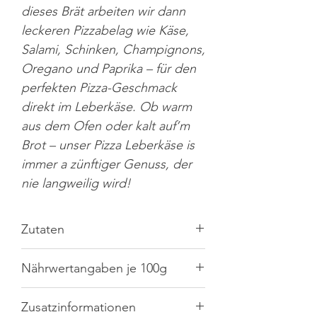
dieses Brät arbeiten wir dann
leckeren Pizzabelag wie Käse,
Salami, Schinken, Champignons,
Oregano und Paprika – für den
perfekten Pizza-Geschmack
direkt im Leberkäse. Ob warm
aus dem Ofen oder kalt auf’m
Brot – unser Pizza Leberkäse is
immer a zünftiger Genuss, der
nie langweilig wird!
Zutaten
Schweine- und Rindfleisch (61 %),
Nährwertangaben je 100g
Speck, Trinkwasser,
KÄSE
(5%),
LACTOSE
, Nitritpökelsalz (Speisesalz,
Konservierungsstoff: Natriumnitrit),
Brennwert
1264kJ/302kcal
Zusatzinformationen