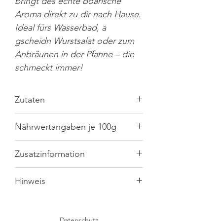
bringt des echte boarische
Aroma direkt zu dir nach Hause.
Ideal fürs Wasserbad, a
gscheidn Wurstsalat oder zum
Anbräunen in der Pfanne – die
schmeckt immer!
Zutaten
Schweine- u. Rindfleisch (85 %), Speck,
Nährwertangaben je 100g
Trinkwasser, Nitritpökelsalz:
(Speisesalz, Konservierungsstoff: E250),
Gewürze (u.a.
Brennwert
SELLERIE
1170kJ/281kcal
,
SENFMEHL
),
Zusatzinformation
Majoran, Dextrose, Zwiebel,
Fett
23,9g
Gewürzextrakt, Würze,
Markthändler:
Metzgerei
Hinweis
Antioxidationsmittel: Natriumascorbat,
Klobeck
- davon
9,8g
Emulgator: Mono- und Diglyceride,
Bitte beachten Sie, dass dieses ein
Viktualienmarkt
gesättigte
Geschmacksverstärker:
Naturprodukt ist. Dabei kann es zu
2 | 80331
Fettsäuren
Mononatriumglutamat,
Datenschutz