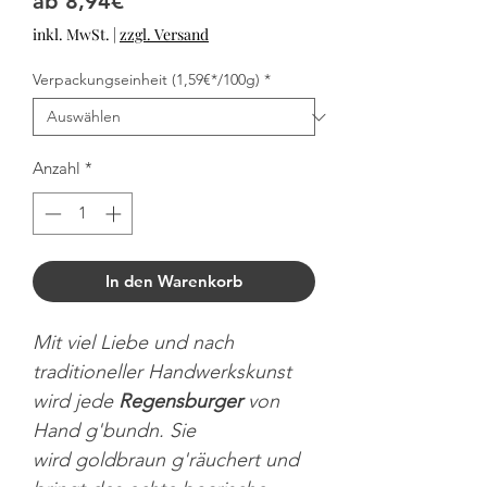
Sale-Preis
ab
8,94€
inkl. MwSt.
|
zzgl. Versand
Verpackungseinheit (1,59€*/100g)
*
Anzahl
*
In den Warenkorb
Mit viel Liebe und nach
traditioneller Handwerkskunst
wird jede
Regensburger
von
Hand g'bundn. Sie
wird goldbraun g'räuchert und