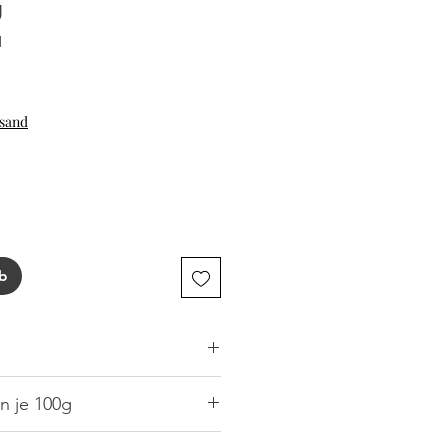
g
1
rsand
b
MILCH
,
EI
, Zwiebeln, Speisesalz,
n je 100g
RIE
), Zwiebeln, frische Petersilie,
er: Mononatriumgluamat.