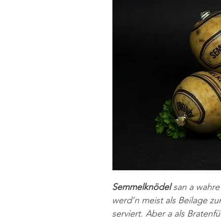
Semmelknödel
san a wahre
werd’n meist als Beilage z
serviert. Aber a als Bratenf