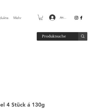
dukte
Mehr
Anmelden
l 4 Stück á 130g