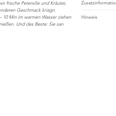
Warnhinweis: Hülle n
Brennwert
Zusatzinformati
r frische Petersilie und Kräuter,
onderen Geschmack kriagn.
Fett
Markthändler:
x – 10 Min im warmen Wasser ziehen
Hinweis
- davon Gesättigt
nießen. Und des Beste: Sie san
Bitte beachten Sie, 
Fettsäuren
Dabei kann es zu k
Hersteller:
Kohlenhydrate
- davon Zucker
Eiweiß
Veterinär-Kontr.-Nr
Salz
Haltbarkeit:
Diese Werte sind Ri
Naturprodukte hand
entstehen
Lagertemperatur:
Verpackung: