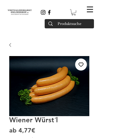
Wiener Würst´l
Sale-Preis
ab
4,77€