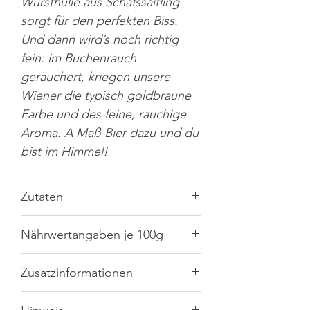
Wursthülle aus Schafssaitling
sorgt für den perfekten Biss.
Und dann wird’s noch richtig
fein: im Buchenrauch
geräuchert, kriegen unsere
Wiener die typisch goldbraune
Farbe und des feine, rauchige
Aroma. A Maß Bier dazu und du
bist im Himmel!
Zutaten
Schweinefleisch (67%), Rindfleisch
Nährwertangaben je 100g
(10%), Speck, Trinkwasser,
Nitritpökelsalz: (Speisesalz,
Konservierungsstoff: Natriumnitrit);
Brennwert
1320kJ/319kcal
Zusatzinformationen
Zwiebel, Gewürze (u.a.
SELLERIE
,
Fett
29,3g
SENFMEHL
), Dextrose, Maltodextrin,
Markthändler:
Metzgerei