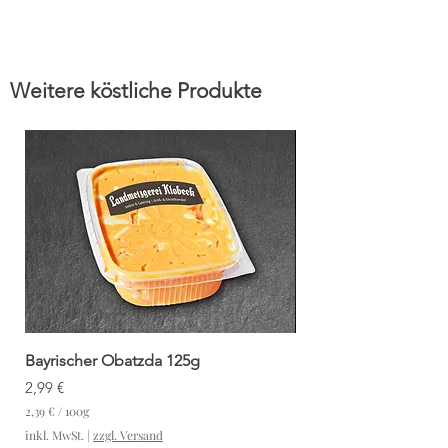
Weitere köstliche Produkte
Bayrischer Obatzda 125g
Hausgemachtes Saue
Küchenfertig
Preis
2,99 €
Preis
3,99 €
2,39 €
/
100g
2
inkl. MwSt.
|
zzgl. Versand
1,02 €
,